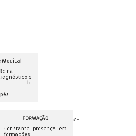
e Medical
ção na
diagnóstico e
ento de
 pés
FORMAÇÃO
Constante presença em
formações