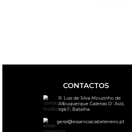
CONTACTOS
R. Luis de Silva Mouzinho de
Albuquerque Galerias D´Aviz,
loja F, Batalha
geral@essenciacabeleireiro.pt