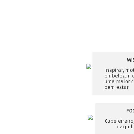
MI
Inspirar, mo
embelezar, 
uma maior c
bem estar
FO
Cabeleireiro
maquil