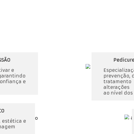
SSÃO
Pedicur
tivar e
Especializa
garantindo
prevenção, 
onfiança e
tratam
alterações
ao nível dos
CO
, estética e
hagem